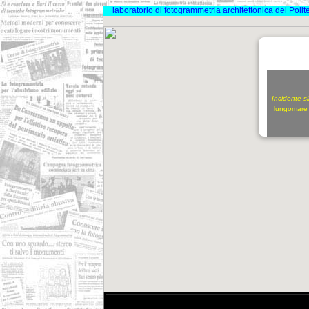
laboratorio di fotogrammetria architettonica del Polit
Incidente s
lungomare 